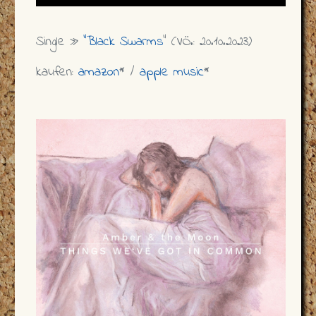
Single »
"Black Swarms
" (VÖ.: 20.10.2023)
kaufen:
amazon
* /
apple music
*