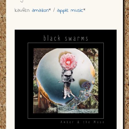
kaufen:
amazon
* /
apple music
*