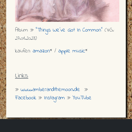
Album »
"Things We've Got In Common"
(VÖ.:
27.01.2023)
kaufen:
amazon
* /
apple music
*
Links
»
www.amberandthemoon.de
»
Facebook
»
Instagram
»
YouTube