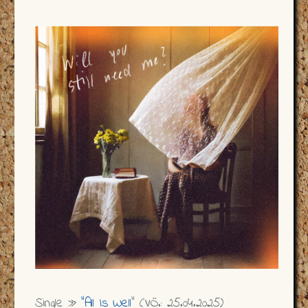
Single »
"All Is Well
" (VÖ.: 25.04.2025)