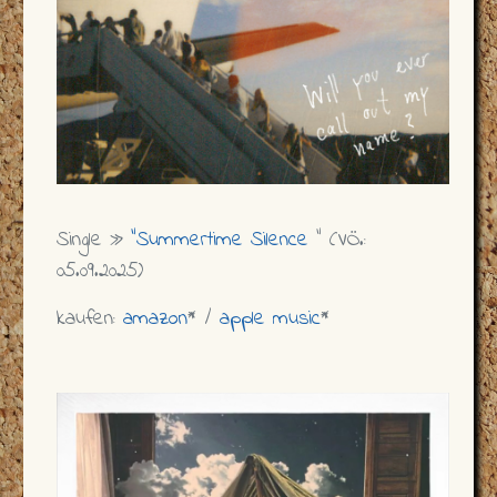
Single »
"Summertime Silence
" (VÖ.:
05.09.2025)
kaufen:
amazon
* /
apple music
*