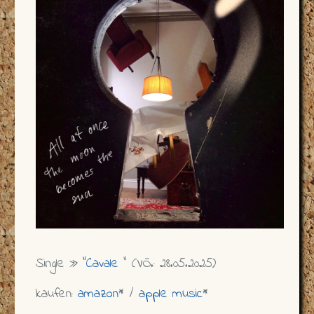
Single »
"Cavale
" (VÖ.: 28.05.2025)
kaufen:
amazon
* /
apple music
*