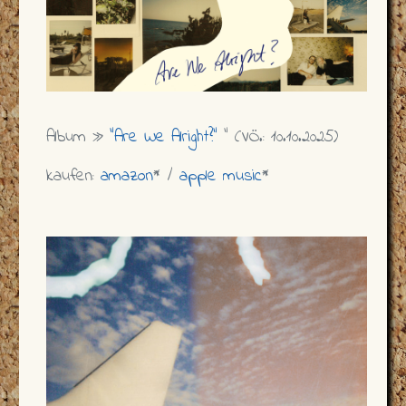
Album »
"Are We Alright?"
" (VÖ.: 10.10.2025)
kaufen:
amazon
* /
apple music
*