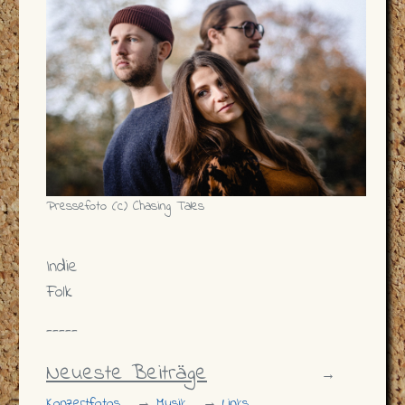
Pressefoto (c) Chasing Tales
Indie
Folk
-----
Neueste Beiträge
→
Konzertfotos
→
Musik
→
Links