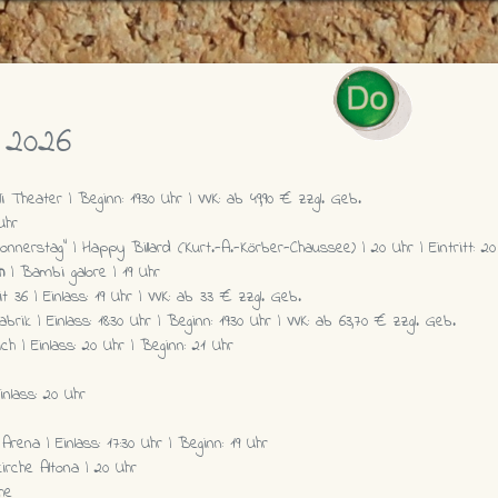
 2026
i Theater | Beginn: 19:30 Uhr | VVK: ab 49,90 € zzgl. Geb.
Uhr
nerstag" | Happy Billard (Kurt.-A.-Körber-Chaussee) | 20 Uhr | Eintritt: 2
h
| Bambi galore | 19 Uhr
t 36 | Einlass: 19 Uhr | VVK: ab 33 € zzgl. Geb.
brik | Einlass: 18:30 Uhr | Beginn: 19:30 Uhr | VVK: ab 63,70 € zzgl. Geb.
ch | Einlass: 20 Uhr | Beginn: 21 Uhr
inlass: 20 Uhr
Arena | Einlass: 17:30 Uhr | Beginn: 19 Uhr
kirche Altona | 20 Uhr
he