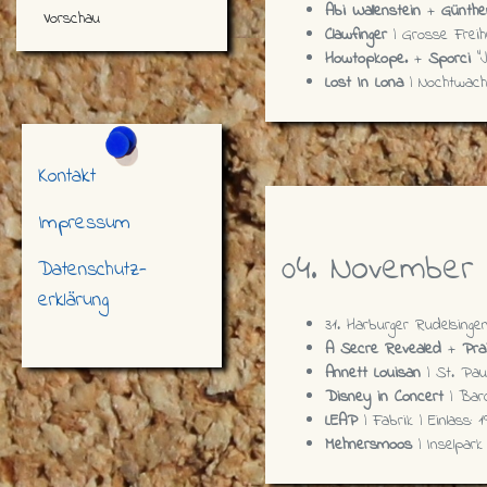
Abi Wallenstein
+
Günth
Vorschau
Clawfinger
| Grosse Freihe
Howtopkope.
+
Sporci
“J
Lost In Lona
| Nochtwach
Kontakt
Impressum
04. November
Datenschutz-
erklärung
31. Harburger Rudelsing
A Secre Revealed
+
Pra
Annett Louisan
| St. Pau
Disney in Concert
| Barc
LEAP
| Fabrik | Einlass: 1
Mehnersmoos
| Inselpark 