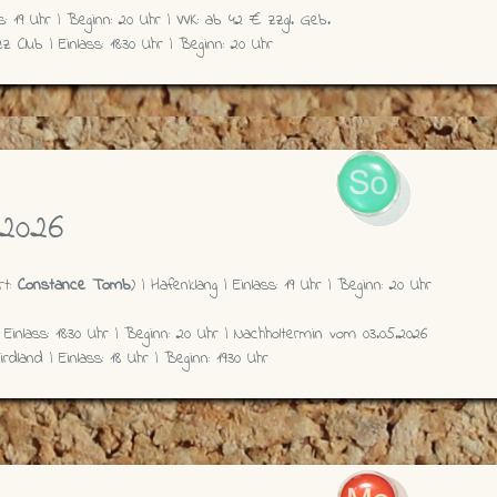
s: 19 Uhr | Beginn: 20 Uhr | VVK: ab 42 € zzgl. Geb.
z Club | Einlass: 18:30 Uhr | Beginn: 20 Uhr
2026
rt:
Constance Tomb
) | Hafenklang | Einlass: 19 Uhr | Beginn: 20 Uhr
 Einlass: 18:30 Uhr | Beginn: 20 Uhr | Nachholtermin vom 03.05.2026
rdland | Einlass: 18 Uhr | Beginn: 19:30 Uhr