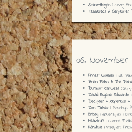
Schrotthagen
| Georg Elser
Tesseract & Carpenter
06. November
Annett Louisan
| St. Paul
Brian Fallon & The Painki
Burnout Ostwest
(Supp
David Eugene Edwards
|
Decipher
+
Xepereon
+
Don Toliver
| Barclays 
Enkay
| Gruenspan | Einla
Heaven17
| Grosse Freihei
Kärbholz
| Inselpark Arena