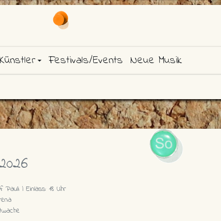
Künstler
Festivals/Events
Neue Musik
2026
 Pauli | Einlass: 18 Uhr
rena
twache