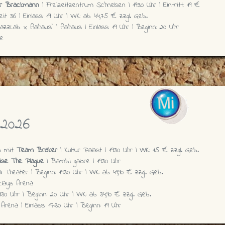
er Brackmann
| Freizeitzentrum Schnelsen | 19:30 Uhr | Eintritt: 19 €
it 36 | Einlass: 19 Uhr | VVK: ab 44,75 € zzgl. Geb.
azzLab x Aalhaus” | Aalhaus | Einlass: 19 Uhr | Beginn: 20 Uhr
e
 2026
en mit
Team Bröker
| Kultur Palast | 19:30 Uhr | VVK: 15 € zzgl. Geb.
ise The Plague
| Bambi galore | 19:30 Uhr
li Theater | Beginn: 19:30 Uhr | VVK: ab 49,90 € zzgl. Geb.
lays Arena
9:30 Uhr | Beginn: 20 Uhr | VVK: ab 34,90 € zzgl. Geb.
Arena | Einlass: 17:30 Uhr | Beginn: 19 Uhr