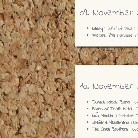
09. November 
Nasty
| Bahnhof Pauli | E
Picture This
| Grosse Fre
10. November 
Danielle Nicole Band
| Ni
Eagles of Death Metal
| 
Nick Hackim
| Bahnhof Pa
Stefanie Heinzmann
| El
The Cinelli Brothers
| No