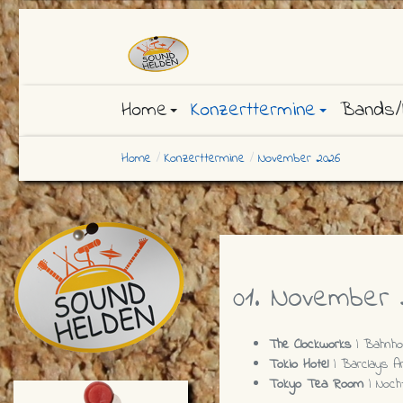
Home
Konzerttermine
Bands/
Home
Konzerttermine
November 2026
01. November 
The Clockworks
| Bahnhof
Tokio Hotel
| Barclays A
Tokyo Tea Room
| Noch