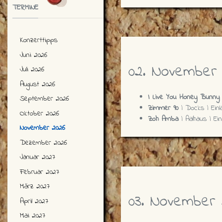
TERMINE
Konzerttipps
Juni 2026
02. November
Juli 2026
August 2026
I Live You Honey Bunny
September 2026
Zimmer 90
| Docks | Einla
Oktober 2026
Zoh Amba
| Aalhaus | Ei
November 2026
Dezember 2026
Januar 2027
Februar 2027
März 2027
03. November 
April 2027
Mai 2027