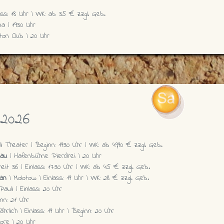
ss: 18 Uhr | VVK: ab 35 € zzgl. Geb.
a | 19:30 Uhr
tton Club | 20 Uhr
 2026
i Theater | Beginn: 19:30 Uhr | VVK: ab 49,90 € zzgl. Geb.
eau
| Hafenbühne Pierdrei | 20 Uhr
eit 36 | Einlass: 17:30 Uhr | VVK: ab 45 € zzgl. Geb.
an
| Molotow | Einlass: 19 Uhr | VVK: 28 € zzgl. Geb.
uli | Einlass: 20 Uhr
inn: 21 Uhr
hrlich | Einlass: 19 Uhr | Beginn: 20 Uhr
ore | 20 Uhr