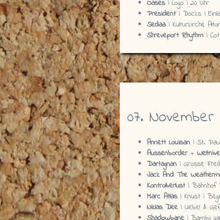
Oases
| Logo | 20 Uhr
President
| Docks | Einla
Sedaa
| Kulturkirche Alton
Shreveport Rhythm
| Co
07. November
Annett Louisan
| St. Paul
Aussenborder
+
Weltniv
Dartagnan
| Grosse Freih
Jack And The Weatherm
Kontrollverlust
| Bahnhof Pa
Marc Atlas
| Knust | Beg
Niklas Dee
| Uebel & Gefä
Shadowbane
| Bambi gal