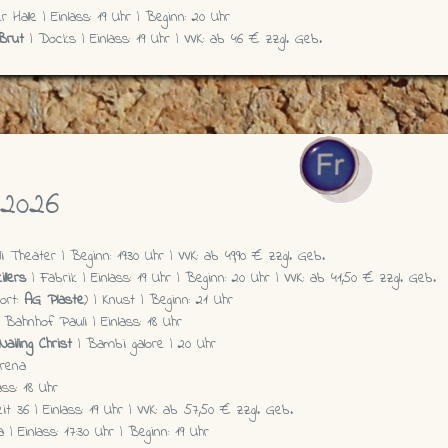
 Halle | Einlass: 19 Uhr | Beginn: 20 Uhr
 Brut
| Docks | Einlass: 19 Uhr | VVK: ab 46 € zzgl. Geb.
 2026
i Theater | Beginn: 19:30 Uhr | VVK: ab 49,90 € zzgl. Geb.
llers
| Fabrik | Einlass: 19 Uhr | Beginn: 20 Uhr | VVK: ab 41,50 € zzgl. Geb.
ort:
AG Plaste
) | Knust | Beginn: 21 Uhr
 Bahnhof Pauli | Einlass: 18 Uhr
Nailing Christ
| Bambi galore | 20 Uhr
Arena
ss: 18 Uhr
t 36 | Einlass: 19 Uhr | VVK: ab 57,50 € zzgl. Geb.
 | Einlass: 17:30 Uhr | Beginn: 19 Uhr