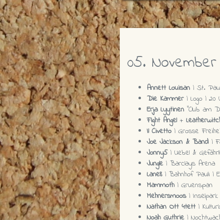
05. November
Annett Louisan
| St. Paul
Die Kammer
| Logo | 20 
Erja Lyytinen
"Club am Don
Fight Angel
+
Leatherwitc
Il Civetto
| Grosse Freihei
Joe Jackson & Band
| Fa
Jonny5
| Uebel & Gefährli
Jungle
| Barclays Arena
Lane8
| Bahnhof Pauli | E
Mammoth
| Gruenspan
Mehnersmoos
| Inselpark 
Nathan Ott 4tett
| Kultur
Noah Guthrie
| Nochtwac