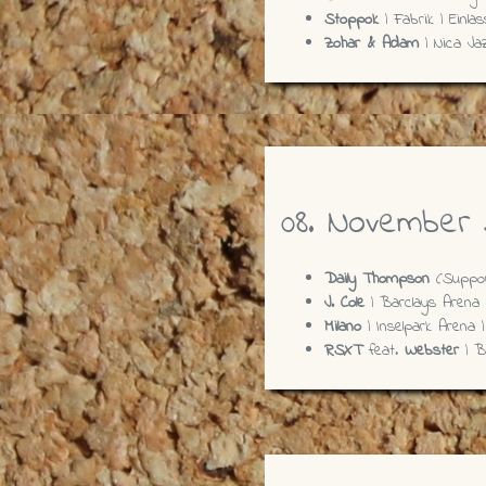
Stoppok
| Fabrik | Einlas
Zohar & Adam
| Nica Jaz
08. November 
Daily Thompson
(Suppo
J. Cole
| Barclays Arena
Milano
| Inselpark Arena |
RSXT
feat.
Webster
| Bi