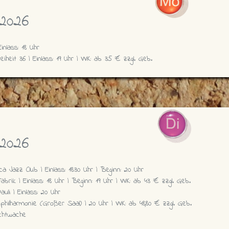
2026
inlass: 18 Uhr
iheit 36 | Einlass: 19 Uhr | VVK: ab 35 € zzgl. Geb.
2026
ca Jazz Club | Einlass: 18:30 Uhr | Beginn: 20 Uhr
Fabrik | Einlass: 18 Uhr | Beginn: 19 Uhr | VVK: ab 43 € zzgl. Geb.
uli | Einlass: 20 Uhr
bphilharmonie (Großer Saal) | 20 Uhr | VVK: ab 48,80 € zzgl. Geb.
chtwache