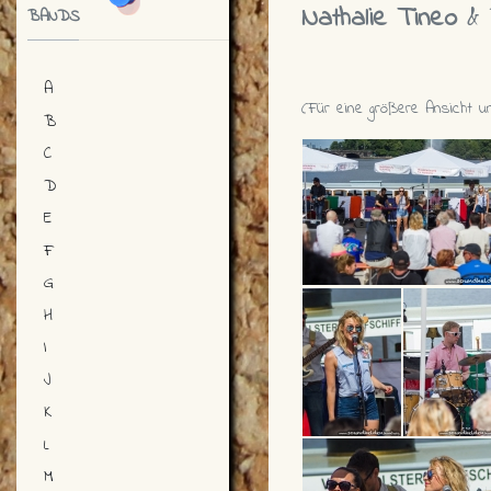
Nathalie Tineo
&
BANDS
A
(Für eine größere Ansicht un
B
C
D
E
F
G
H
I
J
K
L
M