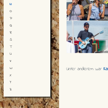
N
O
P
Q
R
S
T
U
V
W
Unter anderem war
Ka
X
Y
Z