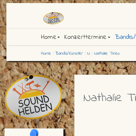
Home
Konzerttermine
Bands/
Home
Bands/Künstler
N
Nathalie Tineo
Nathalie T