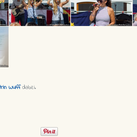
trin Wulff
dabei.