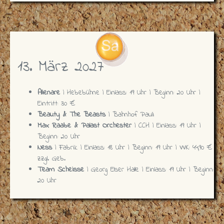
13. März 2027
Alienare
| Hebebühne | Einlass: 19 Uhr | Beginn: 20 Uhr |
Eintritt: 30 €
Beauty & The Beasts
| Bahnhof Pauli
Max Raabe & Palast Orchester
| CCH | Einlass: 19 Uhr |
Beginn: 20 Uhr
Ness
| Fabrik | Einlass: 18 Uhr | Beginn: 19 Uhr | VVK: 44,90 €
zzgl. Geb.
Team Scheisse
| Georg Elser Halle | Einlass: 19 Uhr | Beginn:
20 Uhr