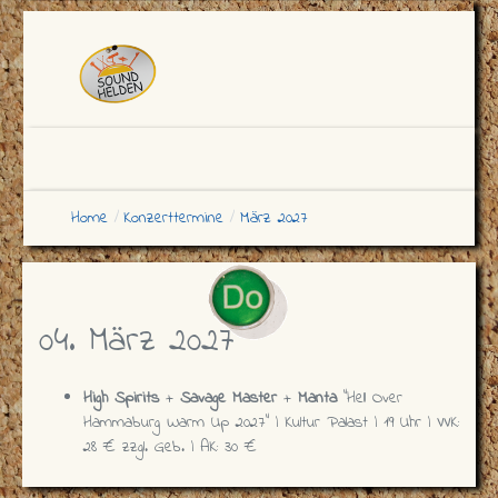
Home
Konzerttermine
März 2027
04. März 2027
High Spirits
+
Savage Master
+
Manta
“Hell Over
Hammaburg Warm Up 2027” | Kultur Palast | 19 Uhr | VVK:
28 € zzgl. Geb. | AK: 30 €