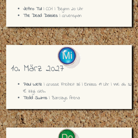
Jethro Tull
| CCH | Beginn: 20 Uhr
The Dead Daisies
| Gruenspan
10. März 2027
Paul Wetz
| Grosse Freiheit 36 | Einlass: 19 Uhr | VVK: ab 32
€ zzgl. Geb.
Tedd Swims
| Barclays Arena