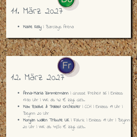
11. März 2027
Maite Kelly
| Barclays Arena
12. März 2027
Anna-Maria Zimmermann
| Grosse Freiheit 36 | Einlass:
17:30 Uhr | VVK: ab 42 € zzgl. Geb.
Max Raabe & Palast Orchester
| CCH | Einlass: 19 Uhr |
Beginn: 20 Uhr
Morgan Wallen Tribute UK
| Fabrik | Einlass: 19 Uhr | Beginn:
20 Uhr | VVK: ab 41,50 € zzgl. Geb.