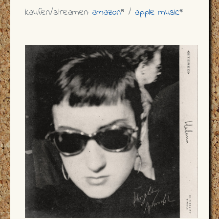
kaufen/streamen:
amazon
* /
apple music
*