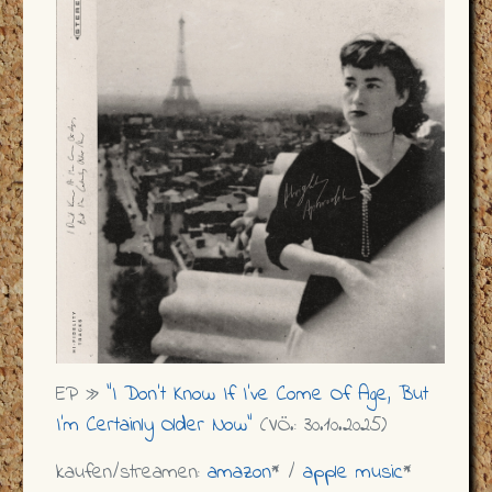
EP »
"I Don't Know If I've Come Of Age, But
I'm Certainly Older Now"
(VÖ.: 30.10.2025)
kaufen/streamen:
amazon
* /
apple music
*