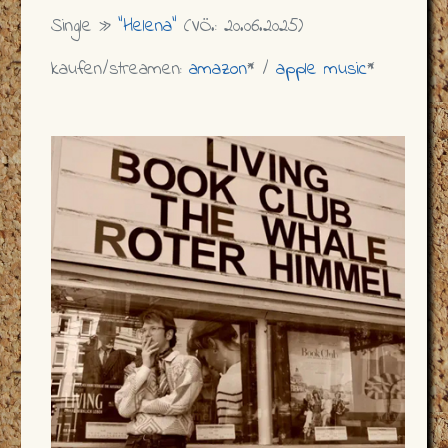
Single »
"Helena"
(VÖ.: 20.06.2025)
kaufen/streamen:
amazon
* /
apple music
*