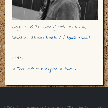
Single "Loud But Silently" (VÖ.: 26.07.2024)
kaufen/streamen:
amazon
* /
apple music
*
Links
»
Facebook
»
Instagram
»
Youtube
* Bei Links zu amazon und apple music/iTunes handelt es sich