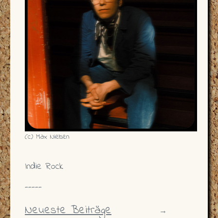
(c) Max Nielsen
Indie Rock
-----
Neueste Beiträge
→