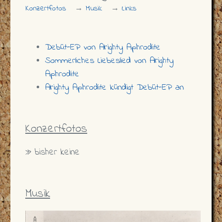
Konzertfotos
→
Musik
→
Links
Debüt-EP von Alrighty Aphrodite
Sommerliches Liebeslied von Alrighty
Aphrodite
Alrighty Aphrodite kündigt Debüt-EP an
Konzertfotos
» bisher keine
Musik