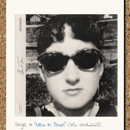
Single »
"New In Town"
(VÖ.: 01.08.2025)