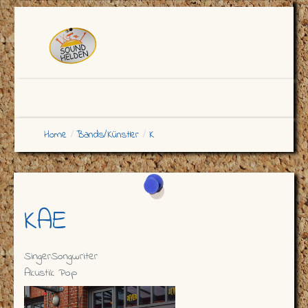
Home
Bands/Künstler
K
KAE
SingerSongwriter
Akustik Pop