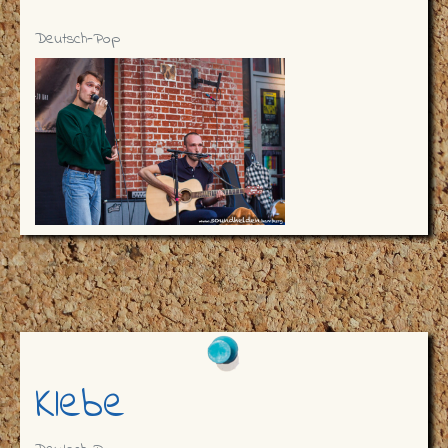
Deutsch-Pop
Klebe