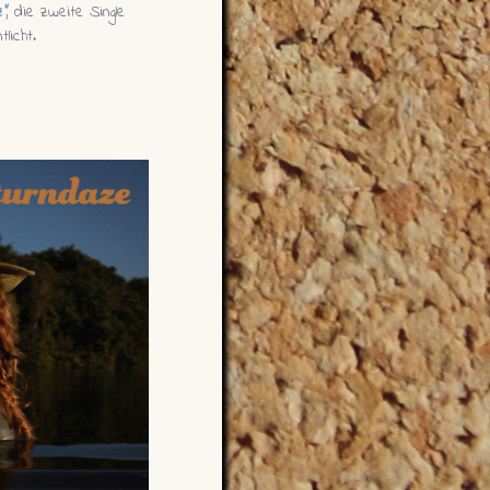
z"
, die zweite Single
licht.