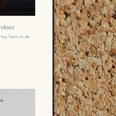
rndaze
k-Pop Band um die