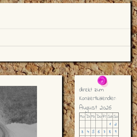
direkt zum
Konzertkalender:
August 2026
Mo
Di
Mi
Do
Fr
Sa
So
1
2
3
4
5
6
7
8
9