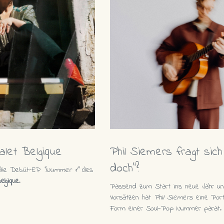
let Belgique
Phil Siemers fragt si
doch"?
 die Debüt-EP
"Nummer 1"
des
elgique
.
Passend zum Start ins neue Jahr un
Vorsätzen hat
Phil Siemers
eine Port
Form einer Soul-Pop Nummer parat.