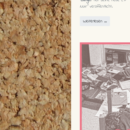
Bunger
hat seine neue EP
"
Noir"
veröffentlicht.
Weiterlesen …