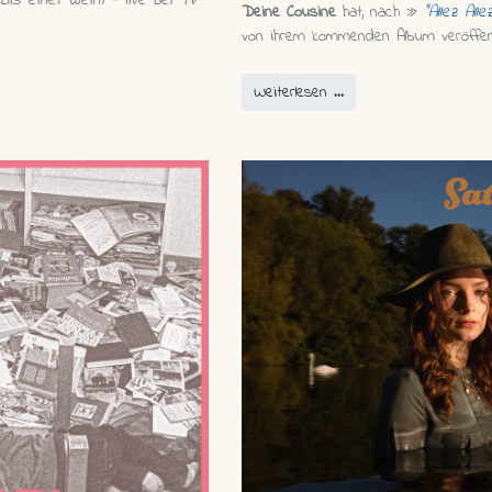
Bis eine:r weint - live bei TV
Deine Cousine
hat, nach »
"Allez Alle
von ihrem kommenden Album veröffent
Weiterlesen …