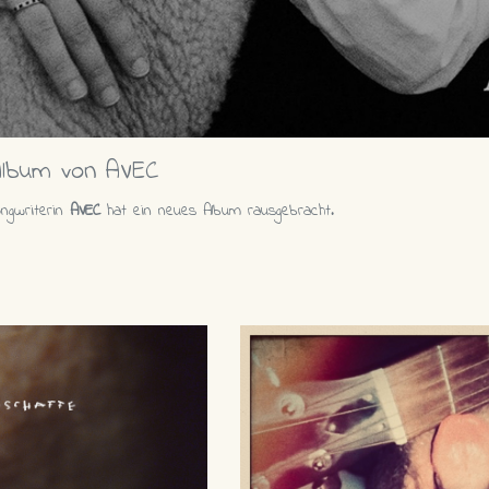
 Album von AVEC
ongwriterin
AVEC
hat ein neues Album rausgebracht.