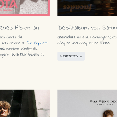
eues Album an
Debütalbum von Satu
ten Jahres die
Saturndaze
ist eine Hamburger Roc
m-Kollaboration »
"De Repente
Sängerin und Songwriterin
Rilana
.
rme
erschien, kündigt die
ngerin
Dota Kehr
bereits ihr
Weiterlesen …