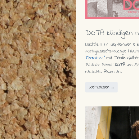
DOTA kündigen n
Nachdem im September letz
portugiesischsprachige Albu
Fortaleza"
mit
Danilo Guilhe
Berliner Band
DOTA
um Sä
nächstes Album an.
Weiterlesen …