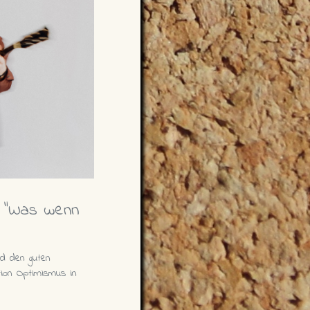
ch "Was wenn
d den guten
ion Optimismus in