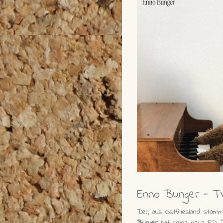
Enno Bunger - TV
Der, aus Ostfriesland stam