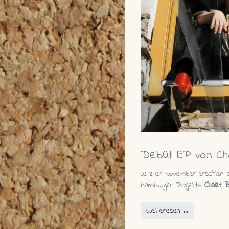
Debüt EP von Cha
Letzten November erschien
Hamburger Projekts
Chalet B
Weiterlesen …