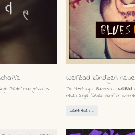
schaffe
WellBad kündigen neu
ingle
"Müde"
raus gebracht.
Die Hamburger Bluesrocker
WellBad
k
neuen Single
"Blues Porn"
ihr komme
Weiterlesen …