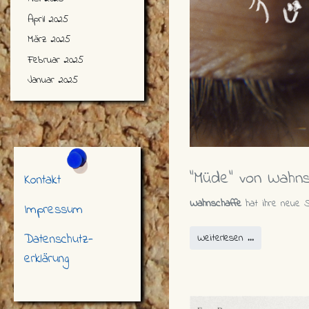
April 2025
März 2025
Februar 2025
Januar 2025
"Müde" von Wahn
Kontakt
Wahnschaffe
hat ihre neue S
Impressum
Datenschutz-
Weiterlesen …
erklärung