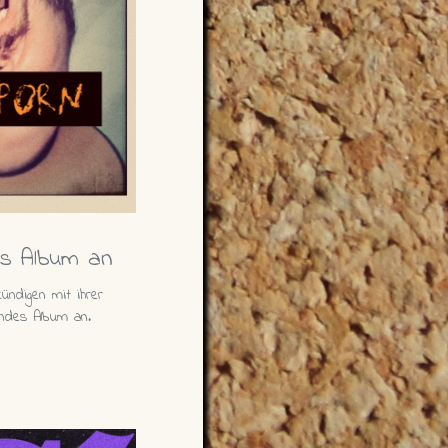
es Album an
ündigen mit ihrer
ndes Album an.