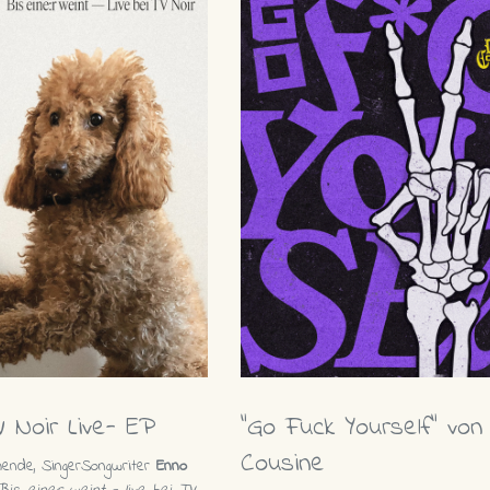
 Noir Live- EP
"Go Fuck Yourself" von
Cousine
mende, SingerSongwriter
Enno