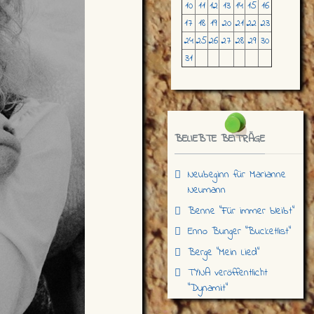
10
11
12
13
14
15
16
17
18
19
20
21
22
23
24
25
26
27
28
29
30
31
BELIEBTE BEITRÄGE
Neubeginn für Marianne
Neumann
Benne "Für immer bleibt"
Enno Bunger "Bucketlist"
Berge "Mein Lied"
TYNA veröffentlicht
"Dynamit"